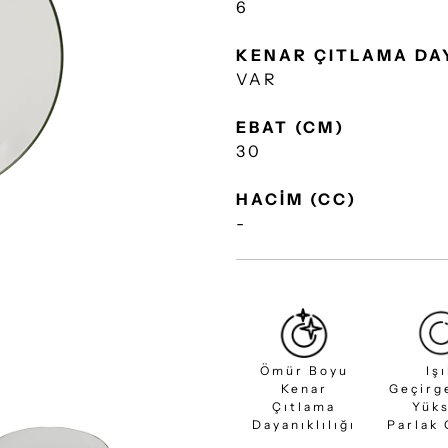
6
KENAR ÇITLAMA DA
VAR
EBAT (CM)
30
HACİM (CC)
-
Ömür Boyu
Iş
Kenar
Geçirg
Çıtlama
Yük
Dayanıklılığı
Parlak