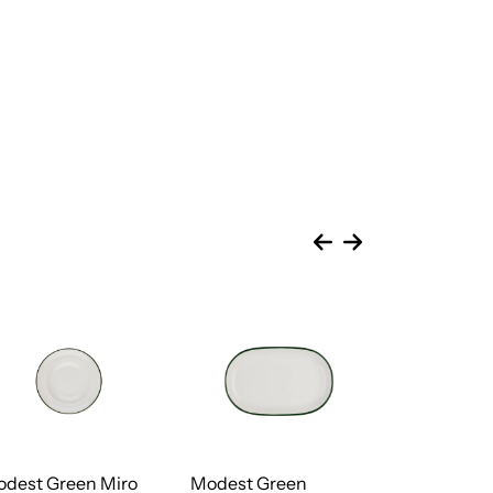
dest Green Miro
Modest Green
Modest Gre