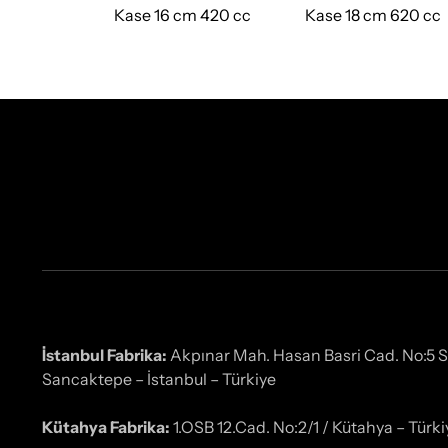
bağı 12 cm
Kase 16 cm 420 cc
Kase 18 cm 620 cc
İstanbul Fabrika:
Akpınar Mah. Hasan Basri Cad. No:5 
Sancaktepe – İstanbul – Türkiye
Kütahya Fabrika:
1.OSB 12.Cad. No:2/1 / Kütahya – Türki