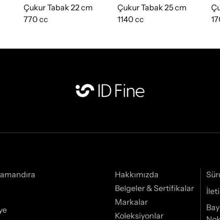
Çukur Tabak 22 cm
Çukur Tabak 25 cm
Çu
770 cc
1140 cc
17
Samandıra
Hakkımızda
Sür
Belgeler & Sertifikalar
İle
Markalar
Bay
ye
Koleksiyonlar
Nok