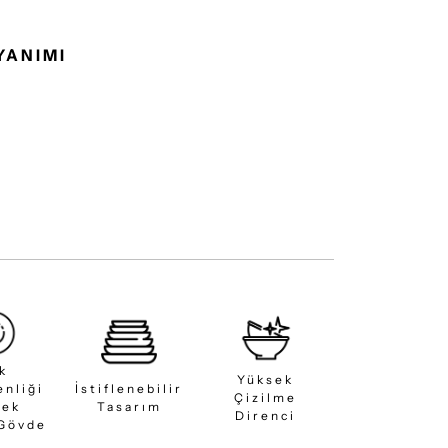
YANIMI
ık
Yüksek
enliği
İstiflenebilir
Çizilme
sek
Tasarım
Direnci
 Gövde