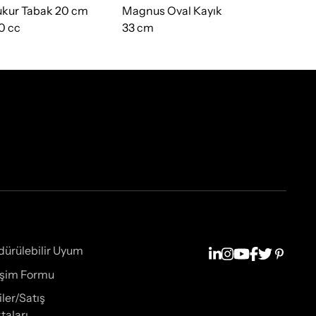
kur Tabak 20 cm
Magnus Oval Kayık
Düz Tabak 
0 cc
33 cm
dürülebilir Uyum
tişim Formu
iler/Satış
taları