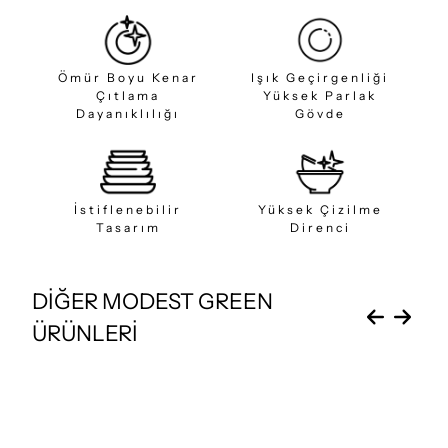
Ömür Boyu Kenar
Işık Geçirgenliği
Çıtlama
Yüksek Parlak
Dayanıklılığı
Gövde
İstiflenebilir
Yüksek Çizilme
Tasarım
Direnci
DİĞER MODEST GREEN
ÜRÜNLERİ