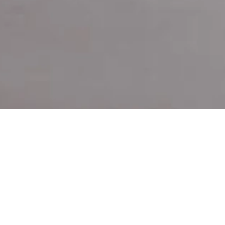
etaylarla buluşturarak
 işlevselliği dengede tutan
 anına uyum sağlayan
izminden alan bu özel
özenle hazırlandı.