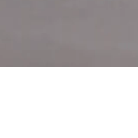
Seçili koleksiyonlarımız, çağdaş tasarım anlayışını zarif d
stilinize güçlü bir imza kazandırır. Her bir parça, estetik ve
titiz bir yaklaşımın ürünü olarak öne çıkarken, günün her
sofistike bir duruş sunar. İlhamını modern yaşamın dinam
seçkiler, kendine güvenen ve fark yaratmayı sevenler için 