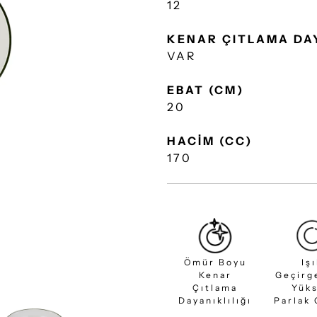
12
KENAR ÇITLAMA DA
VAR
EBAT (CM)
20
HACİM (CC)
170
Ömür Boyu
Iş
Kenar
Geçirg
Çıtlama
Yük
Dayanıklılığı
Parlak