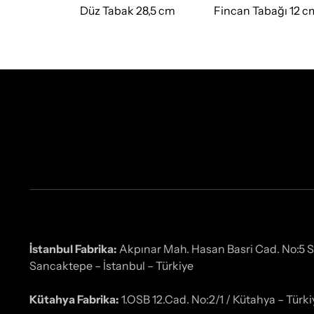
 21 cm
Düz Tabak 28,5 cm
Fincan Tabağı 12 c
İstanbul Fabrika:
Akpınar Mah. Hasan Basri Cad. No:5 
Sancaktepe – İstanbul – Türkiye
Kütahya Fabrika:
1.OSB 12.Cad. No:2/1 / Kütahya – Türki