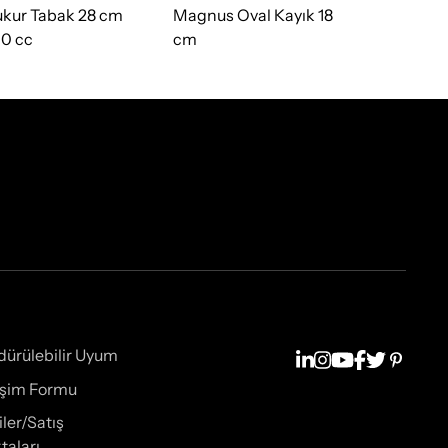
kur Tabak 28 cm
Magnus Oval Kayık 18
Düz Tabak 
0 cc
cm
dürülebilir Uyum
tişim Formu
iler/Satış
taları