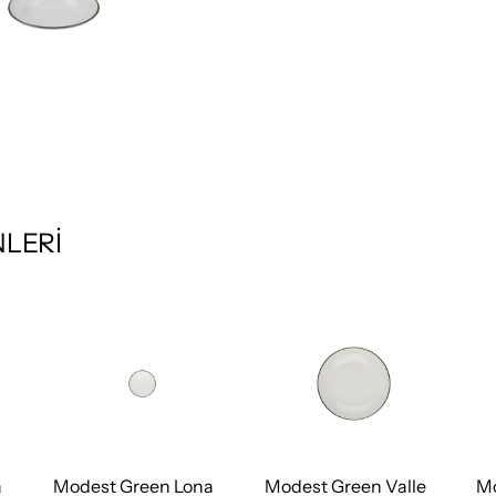
LERİ
a
Modest Green Lona
Modest Green Valle
Mo