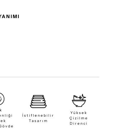
YANIMI
ık
Yüksek
enliği
İstiflenebilir
Çizilme
sek
Tasarım
Direnci
 Gövde