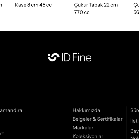
m
Kase 8 cm 45 cc
Çukur Tabak 22 cm
Çu
770 cc
56
Samandıra
Hakkımızda
Sür
Belgeler & Sertifikalar
İle
Markalar
Bay
ye
Koleksiyonlar
Nok