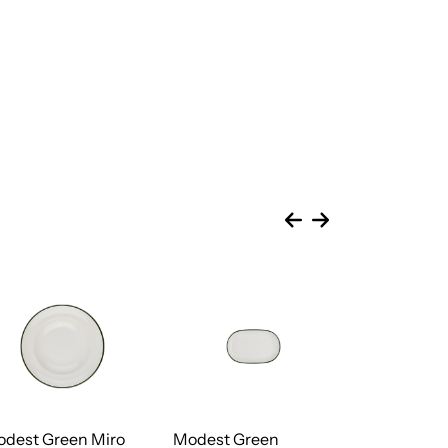
dest Green Miro
Modest Green
Modest Gre