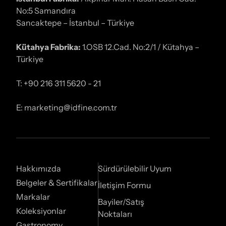
No:5 Samandıra
Sancaktepe – İstanbul – Türkiye
Kütahya Fabrika:
1.OSB 12.Cad. No:2/1 / Kütahya –
Türkiye
T: +90 216 311 5620 - 21
E: marketing@idfine.com.tr
Hakkımızda
Sürdürülebilir Uyum
Belgeler & Sertifikalar
İletişim Formu
Markalar
Bayiler/Satış
Koleksiyonlar
Noktaları
Gastronomy