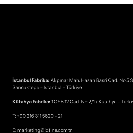
İstanbul Fabrika:
Akpınar Mah. Hasan Basri Cad. No:5 
Sancaktepe – İstanbul – Türkiye
Kütahya Fabrika:
1.OSB 12.Cad. No:2/1 / Kütahya – Türki
T: +90 216 311 5620 - 21
E: marketing@idfine.com.tr