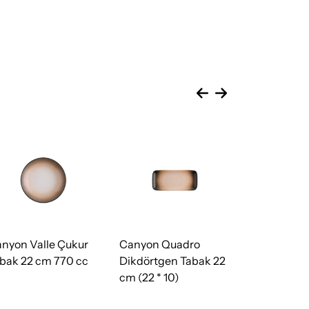
nyon Valle Çukur
Canyon Quadro
Canyon Qu
bak 22 cm 770 cc
Dikdörtgen Tabak 22
Dikdörtgen
cm (22 * 10)
cm (27 * 20