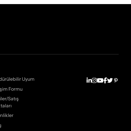
dürülebilir Uyum
tişim Formu
iler/Satış
taları
nlikler
g