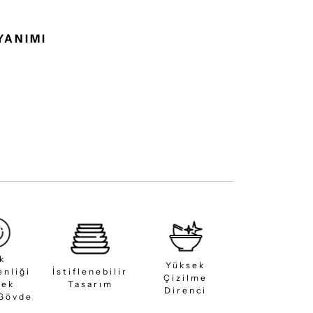
YANIMI
ık
Yüksek
enliği
İstiflenebilir
Çizilme
sek
Tasarım
Direnci
 Gövde