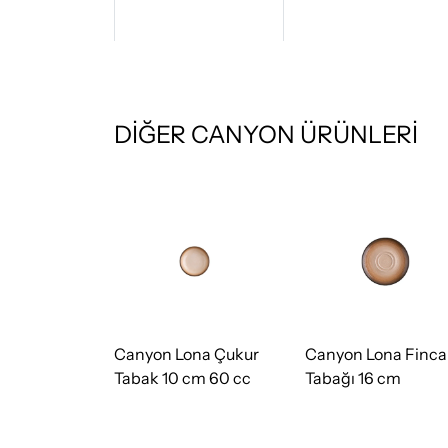
DİĞER CANYON ÜRÜNLERİ
ona Düz
Canyon Lona Çukur
Canyon Lona Finc
cm
Tabak 10 cm 60 cc
Tabağı 16 cm