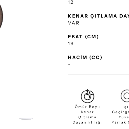
12
KENAR ÇITLAMA DA
VAR
EBAT (CM)
19
HACİM (CC)
-
Ömür Boyu
Iş
Kenar
Geçirg
Çıtlama
Yük
Dayanıklılığı
Parlak