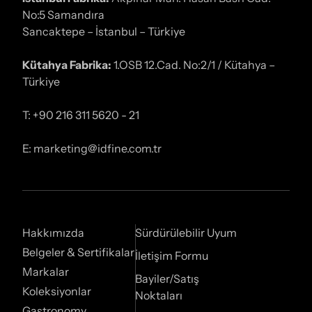
No:5 Samandıra
Sancaktepe – İstanbul – Türkiye
Kütahya Fabrika:
1.OSB 12.Cad. No:2/1 / Kütahya –
Türkiye
T: +90 216 311 5620 - 21
E: marketing@idfine.com.tr
Hakkımızda
Sürdürülebilir Uyum
Belgeler & Sertifikalar
İletişim Formu
Markalar
Bayiler/Satış
Koleksiyonlar
Noktaları
Gastronomy