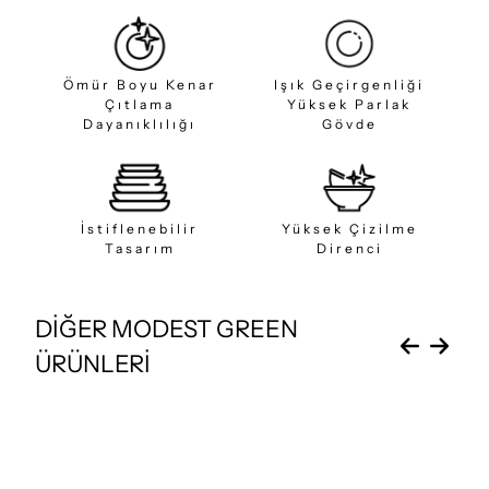
Ömür Boyu Kenar
Işık Geçirgenliği
Çıtlama
Yüksek Parlak
Dayanıklılığı
Gövde
İstiflenebilir
Yüksek Çizilme
Tasarım
Direnci
DİĞER MODEST GREEN
ÜRÜNLERİ