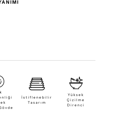
YANIMI
ık
Yüksek
enliği
İstiflenebilir
Çizilme
sek
Tasarım
Direnci
 Gövde