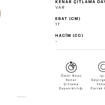
KENAR ÇITLAMA DA
VAR
EBAT (CM)
17
HACİM (CC)
-
Ömür Boyu
Iş
Kenar
Geçirg
Çıtlama
Yük
Dayanıklılığı
Parlak