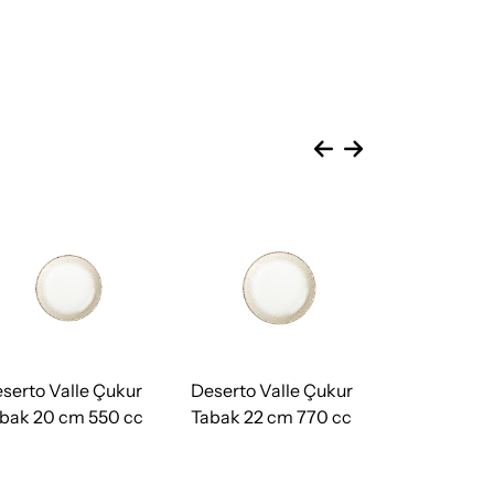
serto Valle Çukur
Deserto Valle Çukur
Deserto Q
bak 20 cm 550 cc
Tabak 22 cm 770 cc
Dikdörtgen
cm (27 * 20