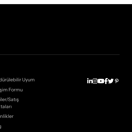
dürülebilir Uyum
tişim Formu
iler/Satış
taları
nlikler
g