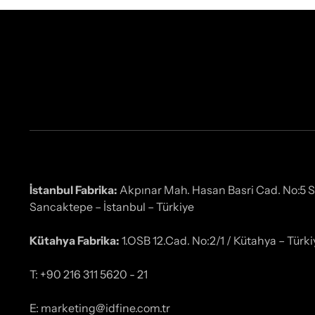
İstanbul Fabrika:
Akpınar Mah. Hasan Basri Cad. No:5 
Sancaktepe – İstanbul – Türkiye
Kütahya Fabrika:
1.OSB 12.Cad. No:2/1 / Kütahya – Türki
T: +90 216 311 5620 - 21
E: marketing@idfine.com.tr