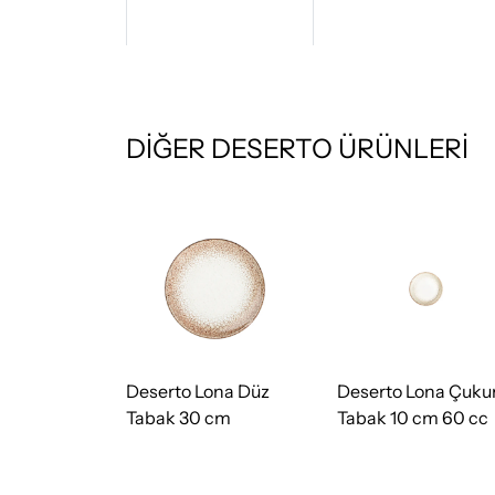
DİĞER DESERTO ÜRÜNLERİ
ona Düz
Deserto Lona Düz
Deserto Lona Çuku
cm
Tabak 30 cm
Tabak 10 cm 60 cc