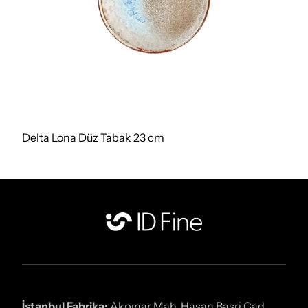
Delta Lona Düz Tabak 23 cm
İstanbul Fabrika:
Akpınar Mah. Hasan Basri Cad.