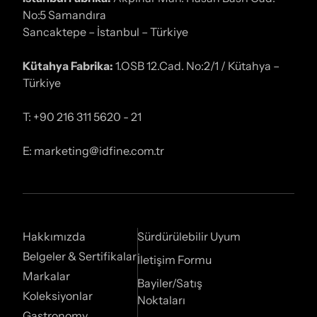
No:5 Samandıra
Sancaktepe – İstanbul – Türkiye
Kütahya Fabrika:
1.OSB 12.Cad. No:2/1 / Kütahya –
Türkiye
T: +90 216 311 5620 - 21
E: marketing@idfine.com.tr
Hakkımızda
Sürdürülebilir Uyum
Belgeler & Sertifikalar
İletişim Formu
Markalar
Bayiler/Satış
Koleksiyonlar
Noktaları
Gastronomy