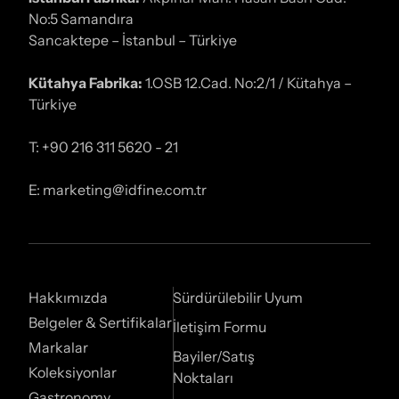
No:5 Samandıra
Sancaktepe – İstanbul – Türkiye
Kütahya Fabrika:
1.OSB 12.Cad. No:2/1 / Kütahya –
Türkiye
T: +90 216 311 5620 - 21
E: marketing@idfine.com.tr
Hakkımızda
Sürdürülebilir Uyum
Belgeler & Sertifikalar
İletişim Formu
Markalar
Bayiler/Satış
Koleksiyonlar
Noktaları
Gastronomy