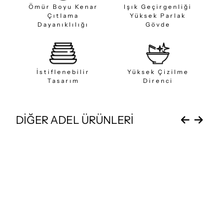
Ömür Boyu Kenar
Işık Geçirgenliği
Çıtlama
Yüksek Parlak
Dayanıklılığı
Gövde
İstiflenebilir
Yüksek Çizilme
Tasarım
Direnci
DİĞER ADEL ÜRÜNLERİ