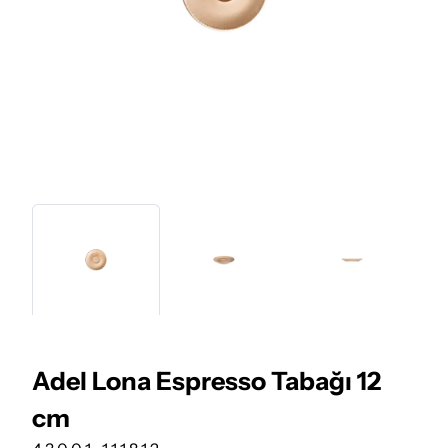
Adel Lona Espresso Tabağı 12
cm