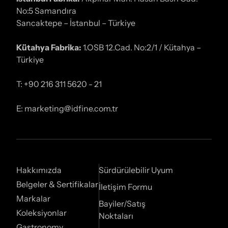
No:5 Samandıra
Sancaktepe – İstanbul – Türkiye
Kütahya Fabrika:
1.OSB 12.Cad. No:2/1 / Kütahya –
Türkiye
T: +90 216 311 5620 - 21
E: marketing@idfine.com.tr
Hakkımızda
Sürdürülebilir Uyum
Belgeler & Sertifikalar
İletişim Formu
Markalar
Bayiler/Satış
Koleksiyonlar
Noktaları
Gastronomy