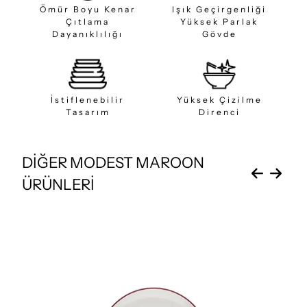
Ömür Boyu Kenar
Işık Geçirgenliği
Çıtlama
Yüksek Parlak
Dayanıklılığı
Gövde
İstiflenebilir
Yüksek Çizilme
Tasarım
Direnci
DİĞER MODEST MAROON
ÜRÜNLERİ