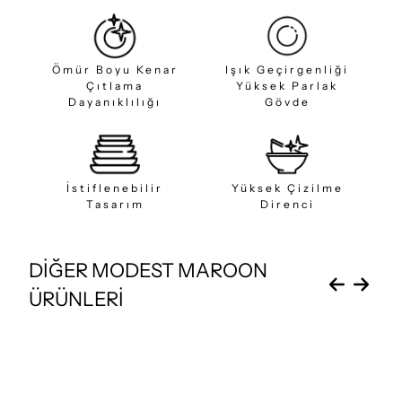
Ömür Boyu Kenar
Işık Geçirgenliği
Çıtlama
Yüksek Parlak
Dayanıklılığı
Gövde
İstiflenebilir
Yüksek Çizilme
Tasarım
Direnci
DİĞER MODEST MAROON
ÜRÜNLERİ