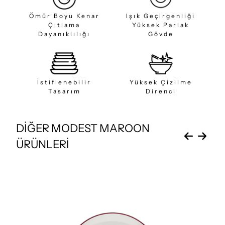
Ömür Boyu Kenar
Işık Geçirgenliği
Çıtlama
Yüksek Parlak
Dayanıklılığı
Gövde
İstiflenebilir
Yüksek Çizilme
Tasarım
Direnci
DİĞER MODEST MAROON
ÜRÜNLERİ