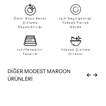
Ömür Boyu Kenar
Işık Geçirgenliği
Çıtlama
Yüksek Parlak
Dayanıklılığı
Gövde
İstiflenebilir
Yüksek Çizilme
Tasarım
Direnci
DİĞER MODEST MAROON
ÜRÜNLERİ