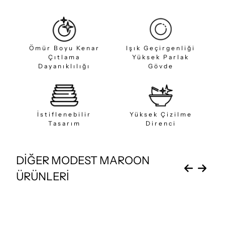
Ömür Boyu Kenar
Işık Geçirgenliği
Çıtlama
Yüksek Parlak
Dayanıklılığı
Gövde
İstiflenebilir
Yüksek Çizilme
Tasarım
Direnci
DİĞER MODEST MAROON
ÜRÜNLERİ