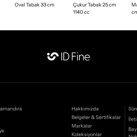
Oval Tabak 33 cm
Çukur Tabak 25 cm
Ma
1140 cc
c
Samandıra
Hakkımızda
Sür
Belgeler & Sertifikalar
İle
Markalar
Bay
ye
Koleksiyonlar
Nok