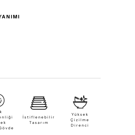
YANIMI
ık
Yüksek
enliği
İstiflenebilir
Çizilme
sek
Tasarım
Direnci
 Gövde