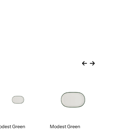
dest Green
Modest Green
Modest Gre