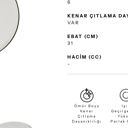
6
KENAR ÇITLAMA DA
VAR
EBAT (CM)
31
HACİM (CC)
-
Ömür Boyu
Iş
Kenar
Geçirg
Çıtlama
Yük
Dayanıklılığı
Parlak