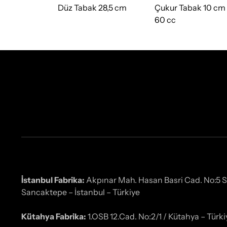
 21 cm
Düz Tabak 28,5 cm
Çukur Tabak 10 cm
60 cc
İstanbul Fabrika:
Akpınar Mah. Hasan Basri Cad. No:5 
Sancaktepe – İstanbul – Türkiye
Kütahya Fabrika:
1.OSB 12.Cad. No:2/1 / Kütahya – Türki