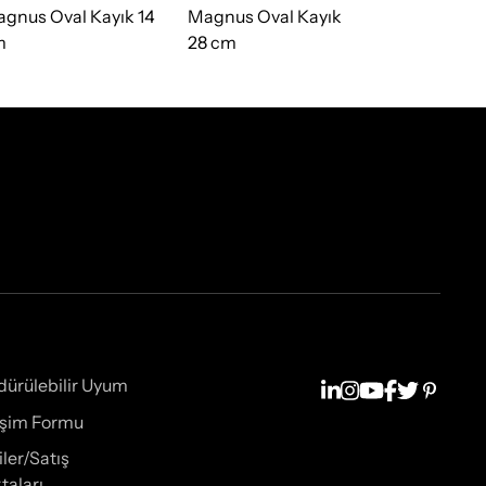
gnus Oval Kayık 14
Magnus Oval Kayık
Düz Tabak 
m
28 cm
dürülebilir Uyum
tişim Formu
iler/Satış
taları