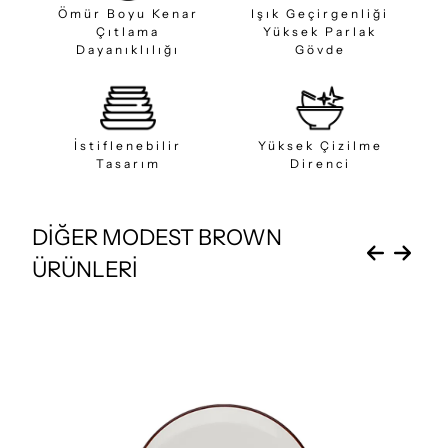
Ömür Boyu Kenar
Işık Geçirgenliği
Çıtlama
Yüksek Parlak
Dayanıklılığı
Gövde
İstiflenebilir
Yüksek Çizilme
Tasarım
Direnci
DİĞER MODEST BROWN
ÜRÜNLERİ