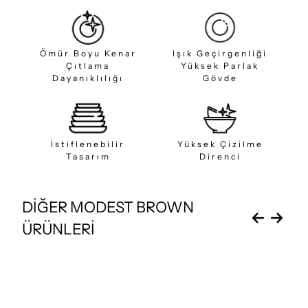
Ömür Boyu Kenar
Işık Geçirgenliği
Çıtlama
Yüksek Parlak
Dayanıklılığı
Gövde
İstiflenebilir
Yüksek Çizilme
Tasarım
Direnci
DİĞER MODEST BROWN
ÜRÜNLERİ