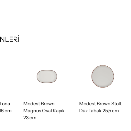
NLERİ
a
Modest Brown
Modest Brown Stolt
Mo
cm
Magnus Oval Kayık
Düz Tabak 25,5 cm
Dü
23 cm