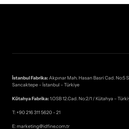
İstanbul Fabrika:
Akpınar Mah. Hasan Basri Cad. No:5 
Sancaktepe – İstanbul – Türkiye
Kütahya Fabrika:
1.OSB 12.Cad. No:2/1 / Kütahya – Türki
T: +90 216 311 5620 - 21
E: marketing@idfine.com.tr