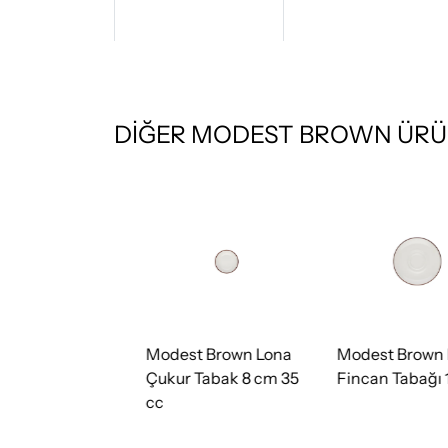
DİĞER MODEST BROWN ÜRÜ
rown Lona
Modest Brown Lona
Modest Brown Lon
 30 cm
Çukur Tabak 8 cm 35
Fincan Tabağı 16 
cc