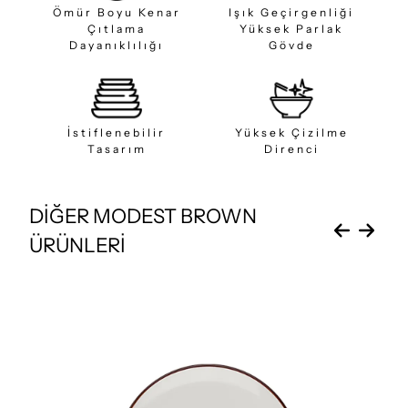
Ömür Boyu Kenar
Işık Geçirgenliği
Çıtlama
Yüksek Parlak
Dayanıklılığı
Gövde
İstiflenebilir
Yüksek Çizilme
Tasarım
Direnci
DİĞER MODEST BROWN
ÜRÜNLERİ