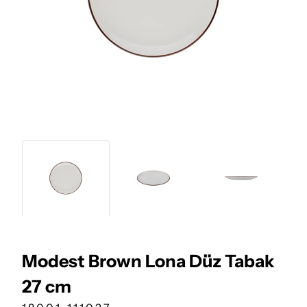
Modest Brown Lona Düz Tabak
27 cm