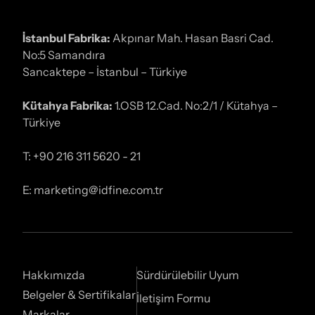
İstanbul Fabrika:
Akpınar Mah. Hasan Basri Cad.
No:5 Samandıra
Sancaktepe – İstanbul – Türkiye
Kütahya Fabrika:
1.OSB 12.Cad. No:2/1 / Kütahya –
Türkiye
T: +90 216 311 5620 - 21
E: marketing@idfine.com.tr
Hakkımızda
Sürdürülebilir Uyum
Belgeler & Sertifikalar
İletişim Formu
Markalar