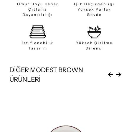
Ömür Boyu Kenar
Işık Geçirgenliği
Çıtlama
Yüksek Parlak
Dayanıklılığı
Gövde
İstiflenebilir
Yüksek Çizilme
Tasarım
Direnci
DİĞER MODEST BROWN
ÜRÜNLERİ