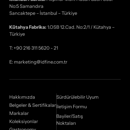
No:5 Samandıra
Sancaktepe – İstanbul – Türkiye
Kütahya Fabrika:
1.OSB 12.Cad. No:2/1 / Kütahya –
Türkiye
T: +90 216 311 5620 - 21
E: marketing@idfine.com.tr
Hakkımızda
Sürdürülebilir Uyum
Belgeler & Sertifikalar
İletişim Formu
Markalar
Bayiler/Satış
Koleksiyonlar
Noktaları
Gastronomy