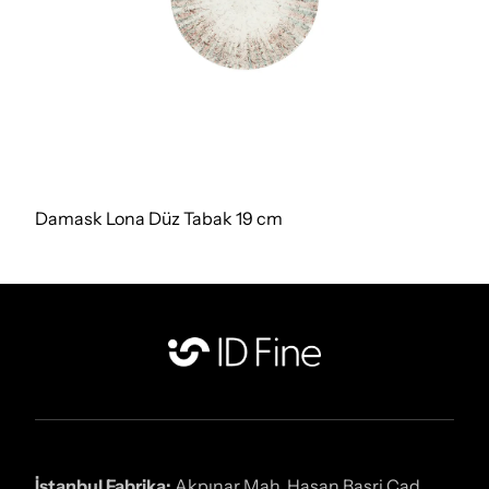
Damask Lona Düz Tabak 19 cm
İstanbul Fabrika:
Akpınar Mah. Hasan Basri Cad.