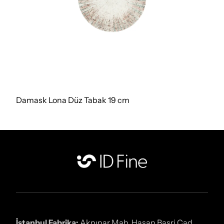
Damask Lona Düz Tabak 19 cm
İstanbul Fabrika:
Akpınar Mah. Hasan Basri Cad.