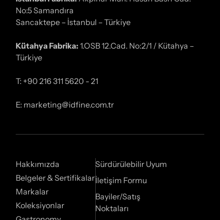
No:5 Samandıra
Sancaktepe – İstanbul – Türkiye
Kütahya Fabrika:
1.OSB 12.Cad. No:2/1 / Kütahya –
Türkiye
T: +90 216 311 5620 - 21
E: marketing@idfine.com.tr
Hakkımızda
Sürdürülebilir Uyum
Belgeler & Sertifikalar
İletişim Formu
Markalar
Bayiler/Satış
Koleksiyonlar
Noktaları
Gastronomy