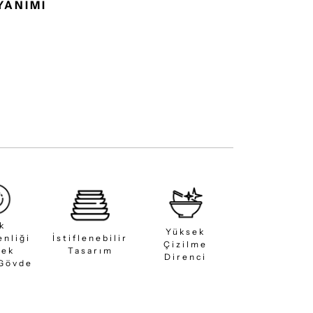
YANIMI
ık
Yüksek
enliği
İstiflenebilir
Çizilme
sek
Tasarım
Direnci
 Gövde