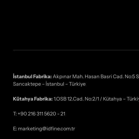
İstanbul Fabrika:
Akpınar Mah. Hasan Basri Cad. No:5 
Sancaktepe – İstanbul – Türkiye
Kütahya Fabrika:
1.OSB 12.Cad. No:2/1 / Kütahya – Türki
T: +90 216 311 5620 - 21
E: marketing@idfine.com.tr