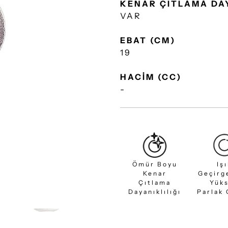
KENAR ÇITLAMA DA
VAR
EBAT (CM)
19
HACİM (CC)
-
Ömür Boyu
Iş
Kenar
Geçirg
Çıtlama
Yük
Dayanıklılığı
Parlak