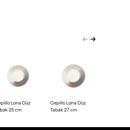
pillo Lona Düz
Cepillo Lona Düz
Cepillo Lo
bak 25 cm
Tabak 27 cm
Tabak 30 