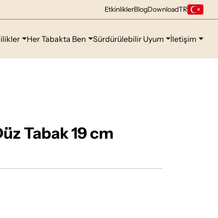
Etkinlikler
Blog
Download
TR
ilikler
Her Tabakta Ben
Sürdürülebilir Uyum
İletişim
Düz Tabak 19 cm