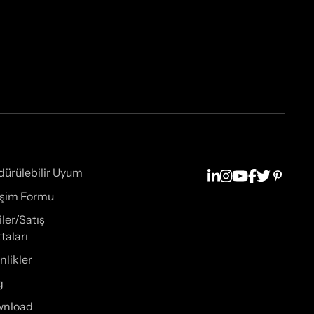
dürülebilir Uyum
tişim Formu
iler/Satış
taları
nlikler
g
wnload