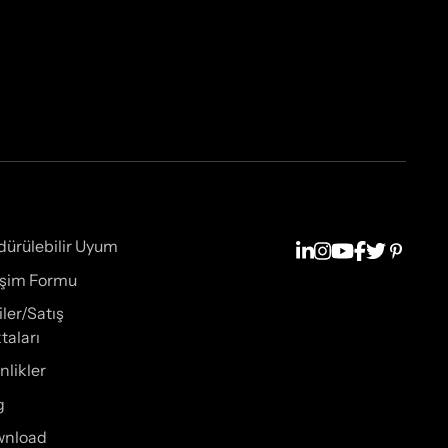
dürülebilir Uyum
tişim Formu
iler/Satış
taları
nlikler
g
wnload