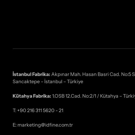
İstanbul Fabrika:
Akpınar Mah. Hasan Basri Cad. No:5 
Sancaktepe – İstanbul – Türkiye
Kütahya Fabrika:
1.OSB 12.Cad. No:2/1 / Kütahya – Türki
T: +90 216 311 5620 - 21
E: marketing@idfine.com.tr