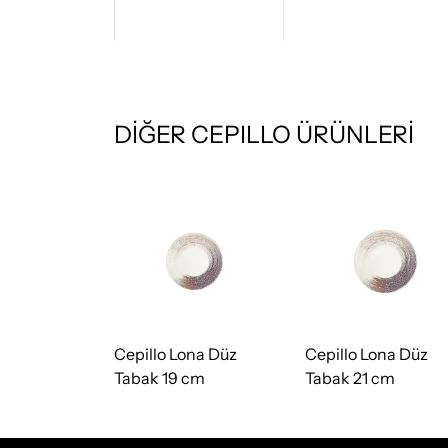
DİĞER CEPILLO ÜRÜNLERİ
na Düz
Cepillo Lona Düz
Cepillo Lona Düz
cm
Tabak 19 cm
Tabak 21 cm