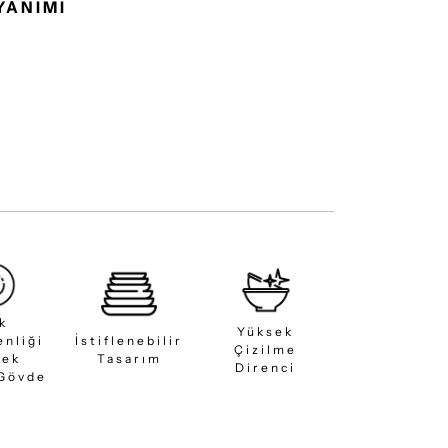
YANIMI
ık
Yüksek
enliği
İstiflenebilir
Çizilme
sek
Tasarım
Direnci
 Gövde