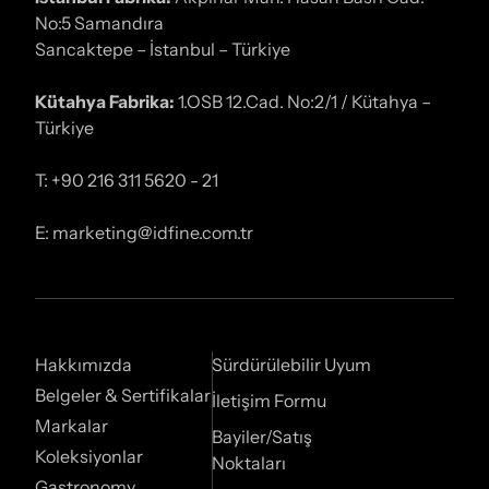
No:5 Samandıra
Sancaktepe – İstanbul – Türkiye
Kütahya Fabrika:
1.OSB 12.Cad. No:2/1 / Kütahya –
Türkiye
T: +90 216 311 5620 - 21
E: marketing@idfine.com.tr
Hakkımızda
Sürdürülebilir Uyum
Belgeler & Sertifikalar
İletişim Formu
Markalar
Bayiler/Satış
Koleksiyonlar
Noktaları
Gastronomy