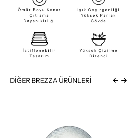
Ömür Boyu Kenar
Işık Geçirgenliği
Çıtlama
Yüksek Parlak
Dayanıklılığı
Gövde
İstiflenebilir
Yüksek Çizilme
Tasarım
Direnci
DİĞER BREZZA ÜRÜNLERİ