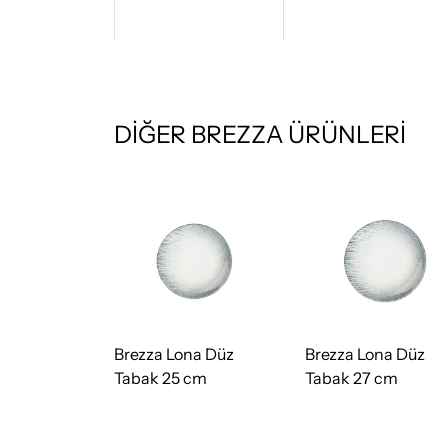
DİĞER BREZZA ÜRÜNLERİ
na Düz
Brezza Lona Düz
Brezza Lona Düz
cm
Tabak 25 cm
Tabak 27 cm