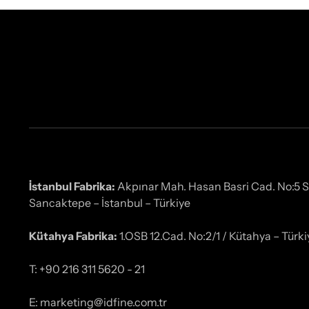
İstanbul Fabrika:
Akpınar Mah. Hasan Basri Cad. No:5 
Sancaktepe – İstanbul – Türkiye
Kütahya Fabrika:
1.OSB 12.Cad. No:2/1 / Kütahya – Türki
T: +90 216 311 5620 - 21
E: marketing@idfine.com.tr