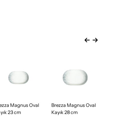
ezza Magnus Oval
Brezza Magnus Oval
Brezza Qua
yık 23 cm
Kayık 28 cm
Dikdörtgen
cm (30 * 11)