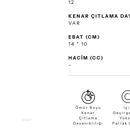
12
KENAR ÇITLAMA DA
VAR
EBAT (CM)
14 * 10
HACİM (CC)
-
Ömür Boyu
Iş
Kenar
Geçirg
Çıtlama
Yük
Dayanıklılığı
Parlak