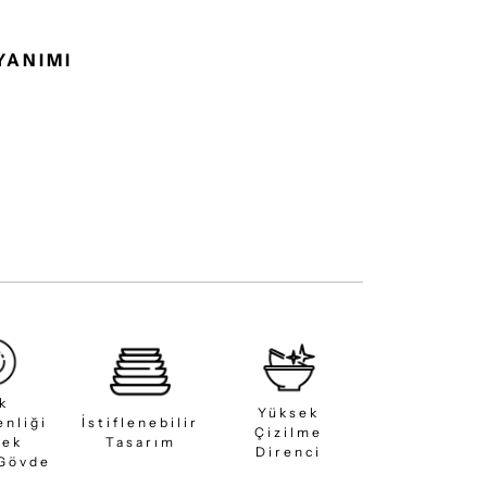
YANIMI
ık
Yüksek
enliği
İstiflenebilir
Çizilme
sek
Tasarım
Direnci
 Gövde