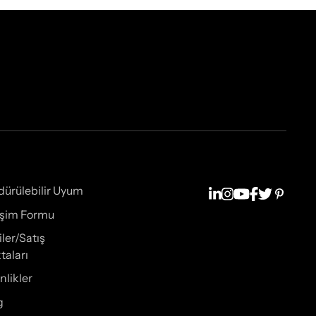
dürülebilir Uyum
tişim Formu
iler/Satış
taları
nlikler
g