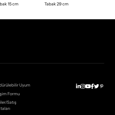
bak 15 cm
Tabak 29 cm
cm 950 cc
dürülebilir Uyum
tişim Formu
iler/Satış
taları