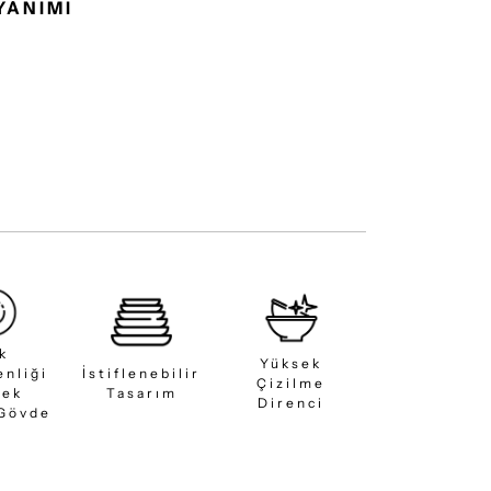
YANIMI
ık
Yüksek
enliği
İstiflenebilir
Çizilme
sek
Tasarım
Direnci
 Gövde