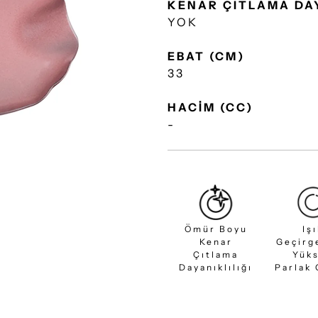
KENAR ÇITLAMA DA
YOK
EBAT (CM)
33
HACİM (CC)
-
Ömür Boyu
Iş
Kenar
Geçirg
Çıtlama
Yük
Dayanıklılığı
Parlak