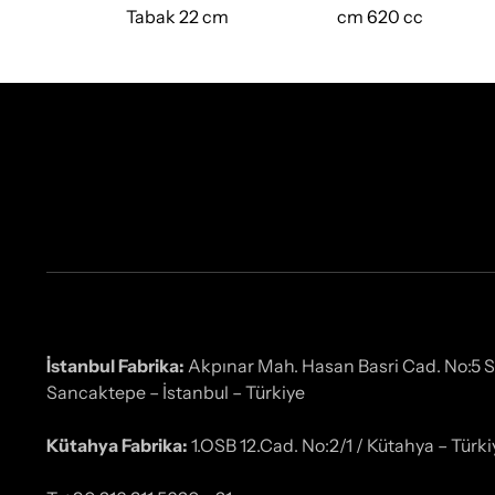
cm 1200 cc
Tabak 22 cm
cm 620 cc
İstanbul Fabrika:
Akpınar Mah. Hasan Basri Cad. No:5 
Sancaktepe – İstanbul – Türkiye
Kütahya Fabrika:
1.OSB 12.Cad. No:2/1 / Kütahya – Türki