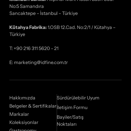
No:5 Samandıra
Sancaktepe – İstanbul – Türkiye
Kütahya Fabrika:
1.OSB 12.Cad. No:2/1 / Kütahya –
Türkiye
T: +90 216 311 5620 - 21
E: marketing@idfine.com.tr
Hakkımızda
Sürdürülebilir Uyum
Belgeler & Sertifikalar
İletişim Formu
Markalar
Bayiler/Satış
Koleksiyonlar
Noktaları
Gastronomy