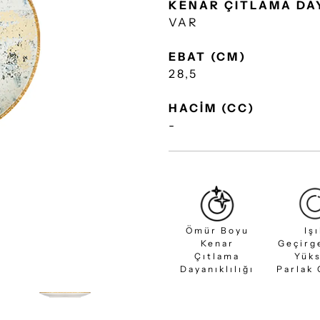
KENAR ÇITLAMA DA
VAR
EBAT (CM)
28,5
HACİM (CC)
-
Ömür Boyu
Iş
Kenar
Geçirg
Çıtlama
Yük
Dayanıklılığı
Parlak