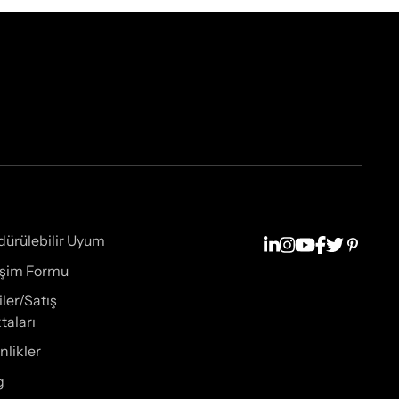
dürülebilir Uyum
tişim Formu
iler/Satış
taları
nlikler
g