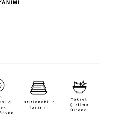
YANIMI
ık
Yüksek
enliği
İstiflenebilir
Çizilme
sek
Tasarım
Direnci
 Gövde