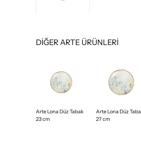
DİĞER ARTE ÜRÜNLERİ
 Düz Tabak
Arte Lona Düz Tabak
Arte Lona Düz Tab
23 cm
27 cm