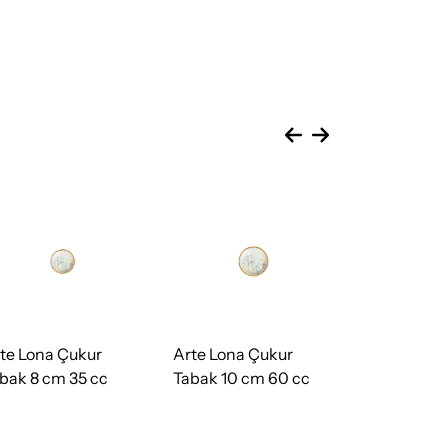
te Lona Çukur
Arte Lona Çukur
Arte Valle 
bak 8 cm 35 cc
Tabak 10 cm 60 cc
Tabak 22 c