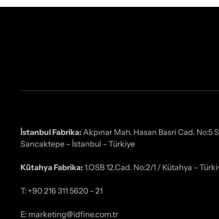
İstanbul Fabrika:
Akpınar Mah. Hasan Basri Cad. No:5 
Sancaktepe – İstanbul – Türkiye
Kütahya Fabrika:
1.OSB 12.Cad. No:2/1 / Kütahya – Türki
T: +90 216 311 5620 - 21
E: marketing@idfine.com.tr