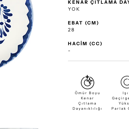
KENAR ÇITLAMA DA
YOK
EBAT (CM)
28
HACİM (CC)
-
Ömür Boyu
Iş
Kenar
Geçirg
Çıtlama
Yük
Dayanıklılığı
Parlak