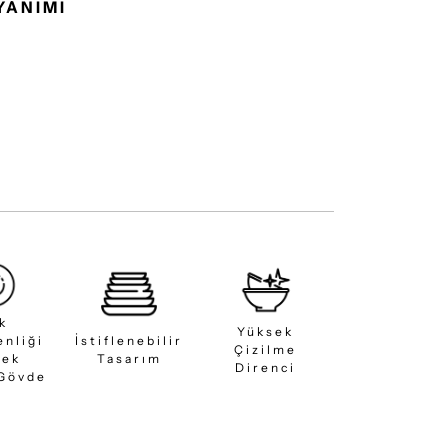
YANIMI
ık
Yüksek
enliği
İstiflenebilir
Çizilme
sek
Tasarım
Direnci
 Gövde