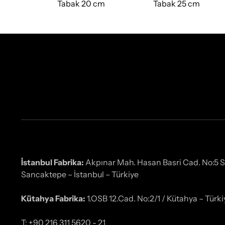
Tabak 20 cm
Tabak 25 cm
İstanbul Fabrika:
Akpınar Mah. Hasan Basri Cad. No:5 
Sancaktepe – İstanbul – Türkiye
Kütahya Fabrika:
1.OSB 12.Cad. No:2/1 / Kütahya – Türki
T: +90 216 311 5620 - 21