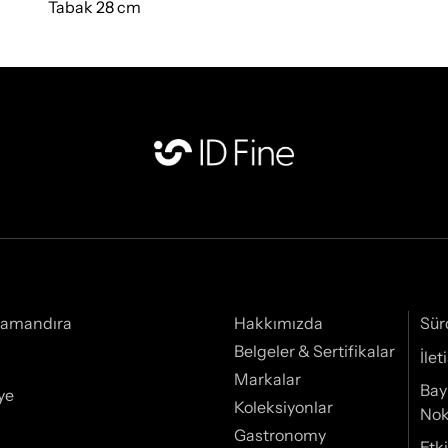
Tabak 28 cm
Samandıra
Hakkımızda
Sür
Belgeler & Sertifikalar
İle
Markalar
Bay
ye
Koleksiyonlar
Nok
Gastronomy
Etki