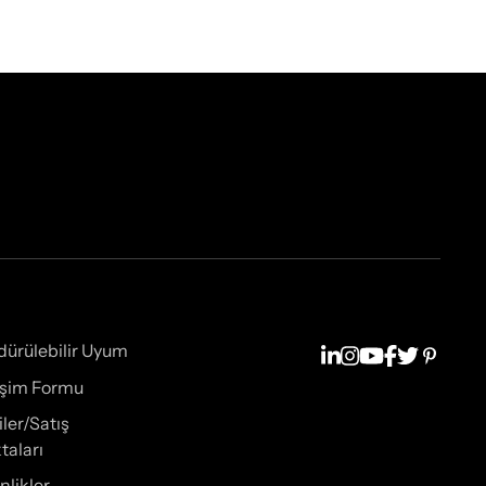
dürülebilir Uyum
tişim Formu
iler/Satış
taları
nlikler