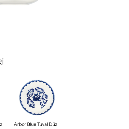
İ
üz
Arbor Blue Tuval Düz