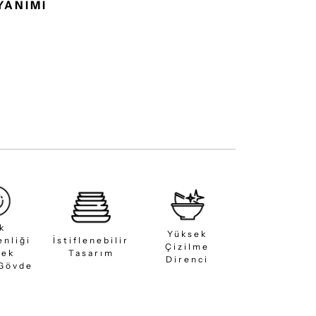
YANIMI
ık
Yüksek
enliği
İstiflenebilir
Çizilme
sek
Tasarım
Direnci
 Gövde