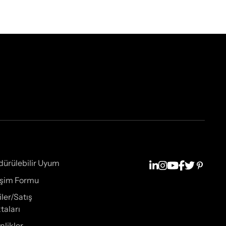
dürülebilir Uyum
tişim Formu
iler/Satış
taları
nlikler