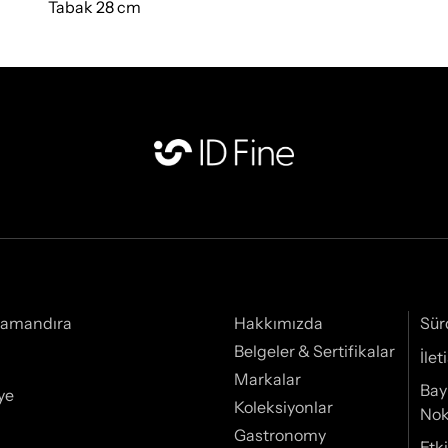
Tabak 28 cm
Samandıra
Hakkımızda
Sür
Belgeler & Sertifikalar
İle
Markalar
Bay
ye
Koleksiyonlar
Nok
Gastronomy
Etki