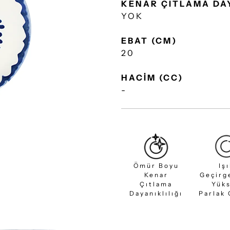
KENAR ÇITLAMA DA
YOK
EBAT (CM)
20
HACİM (CC)
-
Ömür Boyu
Iş
Kenar
Geçirg
Çıtlama
Yük
Dayanıklılığı
Parlak