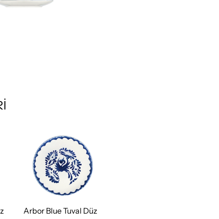
İ
üz
Arbor Blue Tuval Düz