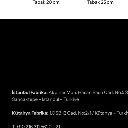
Tabak 20 cm
Tabak 25 cm
İstanbul Fabrika:
Akpınar Mah. Hasan Basri Cad. No:5 
Sancaktepe – İstanbul – Türkiye
Kütahya Fabrika:
1.OSB 12.Cad. No:2/1 / Kütahya – Türki
T: +90 216 311 5620 - 21