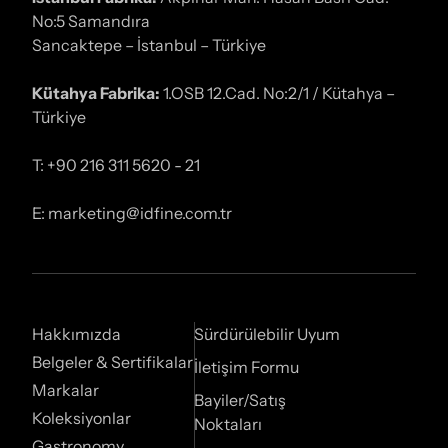
No:5 Samandıra
Sancaktepe – İstanbul – Türkiye
Kütahya Fabrika:
1.OSB 12.Cad. No:2/1 / Kütahya –
Türkiye
T: +90 216 311 5620 - 21
E: marketing@idfine.com.tr
Hakkımızda
Sürdürülebilir Uyum
Belgeler & Sertifikalar
İletişim Formu
Markalar
Bayiler/Satış
Koleksiyonlar
Noktaları
Gastronomy