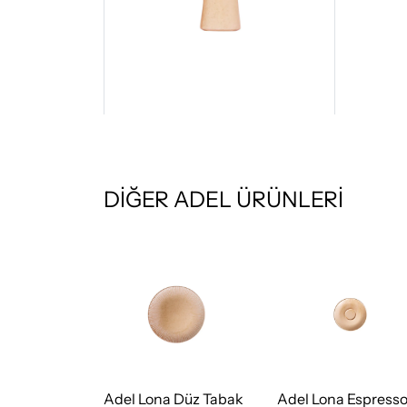
DİĞER ADEL ÜRÜNLERİ
 Düz Tabak
Adel Lona Düz Tabak
Adel Lona Espress