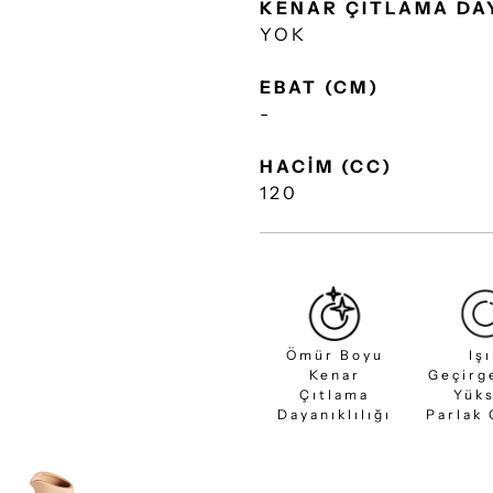
KENAR ÇITLAMA DA
YOK
EBAT (CM)
-
HACİM (CC)
120
Ömür Boyu
Iş
Kenar
Geçirg
Çıtlama
Yük
Dayanıklılığı
Parlak