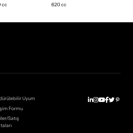
 cc
620 cc
25,5 cm
dürülebilir Uyum
tişim Formu
iler/Satış
taları