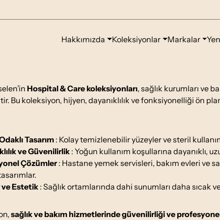
Hakkımızda
Koleksiyonlar
Markalar
Yen
selen’in
Hospital & Care koleksiyonları
, sağlık kurumları ve ba
ştir. Bu koleksiyon, hijyen, dayanıklılık ve fonksiyonelliği ön p
 Odaklı Tasarım
: Kolay temizlenebilir yüzeyler ve steril kullan
lılık ve Güvenilirlik
: Yoğun kullanım koşullarına dayanıklı, uz
yonel Çözümler
: Hastane yemek servisleri, bakım evleri ve sa
asarımlar.
 ve Estetik
: Sağlık ortamlarında dahi sunumları daha sıcak ve ö
on,
sağlık ve bakım hizmetlerinde güvenilirliği ve profesyonel