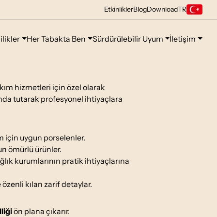
Etkinlikler
Blog
Download
TR
ilikler
Her Tabakta Ben
Sürdürülebilir Uyum
İletişim
kım hizmetleri için özel olarak
landa tutarak profesyonel ihtiyaçlara
ım için uygun porselenler.
un ömürlü ürünler.
ğlık kurumlarının pratik ihtiyaçlarına
zenli kılan zarif detaylar.
liği
ön plana çıkarır.