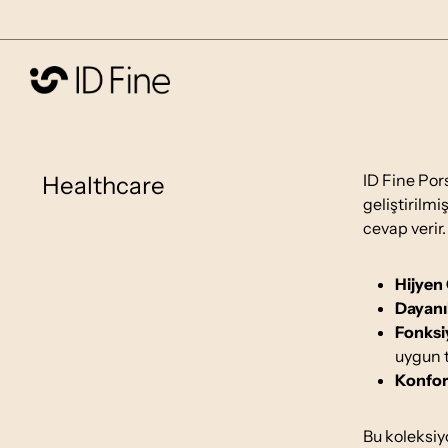
ID Fine Por
Healthcare
geliştirilmi
cevap verir.
Hijyen
Dayanık
Fonksi
uygun t
Konfor
Bu koleksiy