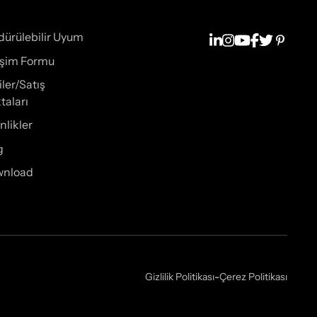
dürülebilir Uyum
tişim Formu
iler/Satış
taları
nlikler
g
wnload
Gizlilik Politikası
-
Çerez Politikası