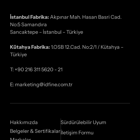
İstanbul Fabrika:
Akpınar Mah. Hasan Basri Cad.
No:5 Samandıra
Sancaktepe – İstanbul – Türkiye
Kütahya Fabrika:
1.OSB 12.Cad. No:2/1 / Kütahya –
Türkiye
T: +90 216 311 5620 - 21
E: marketing@idfine.com.tr
Hakkımızda
Sürdürülebilir Uyum
Belgeler & Sertifikalar
İletişim Formu
Markalar