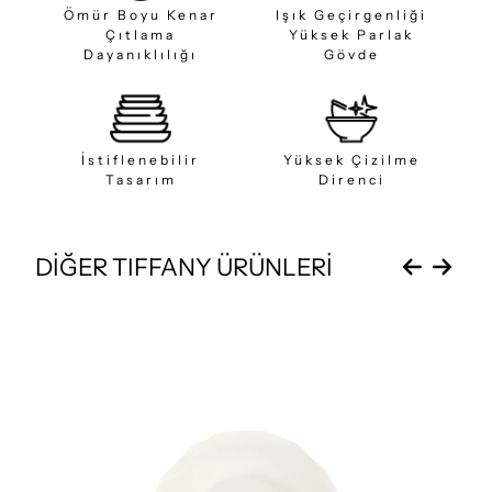
Ömür Boyu Kenar
Işık Geçirgenliği
Çıtlama
Yüksek Parlak
Dayanıklılığı
Gövde
İstiflenebilir
Yüksek Çizilme
Tasarım
Direnci
DİĞER TIFFANY ÜRÜNLERİ