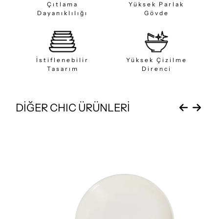
Çıtlama
Yüksek Parlak
Dayanıklılığı
Gövde
İstiflenebilir
Yüksek Çizilme
Tasarım
Direnci
DİĞER CHIC ÜRÜNLERİ