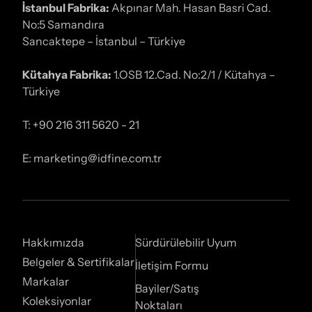
İstanbul Fabrika:
Akpınar Mah. Hasan Basri Cad.
No:5 Samandıra
Sancaktepe – İstanbul – Türkiye
Kütahya Fabrika:
1.OSB 12.Cad. No:2/1 / Kütahya –
Türkiye
T: +90 216 311 5620 - 21
E: marketing@idfine.com.tr
Hakkımızda
Sürdürülebilir Uyum
Belgeler & Sertifikalar
İletişim Formu
Markalar
Bayiler/Satış
Koleksiyonlar
Noktaları