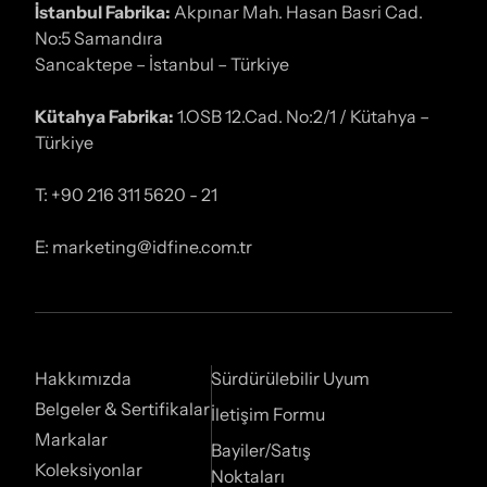
İstanbul Fabrika:
Akpınar Mah. Hasan Basri Cad.
No:5 Samandıra
Sancaktepe – İstanbul – Türkiye
Kütahya Fabrika:
1.OSB 12.Cad. No:2/1 / Kütahya –
Türkiye
T: +90 216 311 5620 - 21
E: marketing@idfine.com.tr
Hakkımızda
Sürdürülebilir Uyum
Belgeler & Sertifikalar
İletişim Formu
Markalar
Bayiler/Satış
Koleksiyonlar
Noktaları