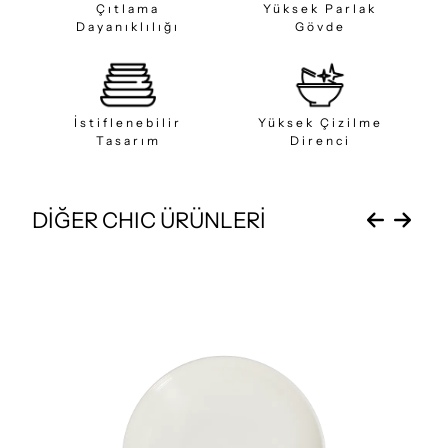
Çıtlama
Yüksek Parlak
Dayanıklılığı
Gövde
İstiflenebilir
Yüksek Çizilme
Tasarım
Direnci
DİĞER CHIC ÜRÜNLERİ