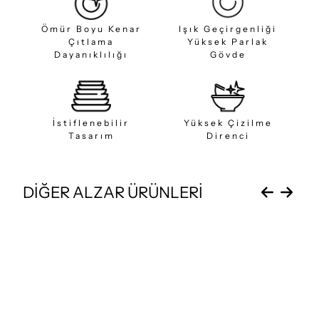
Ömür Boyu Kenar
Işık Geçirgenliği
Çıtlama
Yüksek Parlak
Dayanıklılığı
Gövde
İstiflenebilir
Yüksek Çizilme
Tasarım
Direnci
DİĞER ALZAR ÜRÜNLERİ