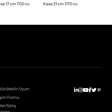
se 17 cm 700 cc
Kase 21 cm 1170 cc
Mesa Pizza
cm
dürülebilir Uyum
tişim Formu
iler/Satış
taları