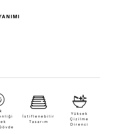
YANIMI
ık
Yüksek
enliği
İstiflenebilir
Çizilme
sek
Tasarım
Direnci
 Gövde