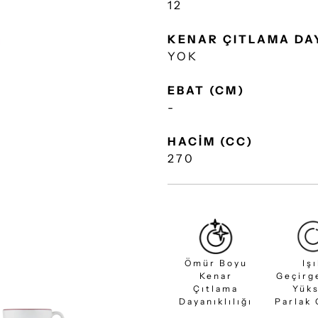
12
KENAR ÇITLAMA DA
YOK
EBAT (CM)
-
HACİM (CC)
270
Ömür Boyu
Iş
Kenar
Geçirg
Çıtlama
Yük
Dayanıklılığı
Parlak