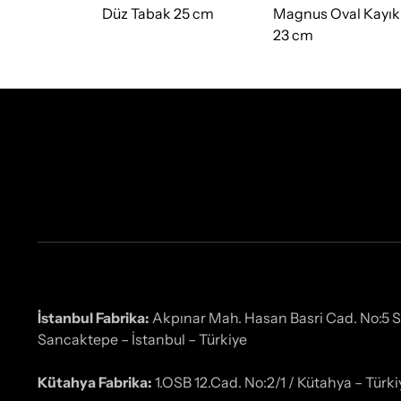
 21 cm
Düz Tabak 25 cm
Magnus Oval Kayık
23 cm
İstanbul Fabrika:
Akpınar Mah. Hasan Basri Cad. No:5 
Sancaktepe – İstanbul – Türkiye
Kütahya Fabrika:
1.OSB 12.Cad. No:2/1 / Kütahya – Türki