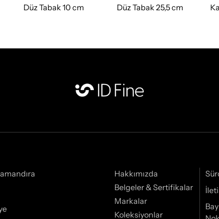
Düz Tabak 10 cm
Düz Tabak 25,5 cm
Ka
Samandıra
Hakkımızda
Sür
Belgeler & Sertifikalar
İle
Markalar
Bay
ye
Koleksiyonlar
Nok