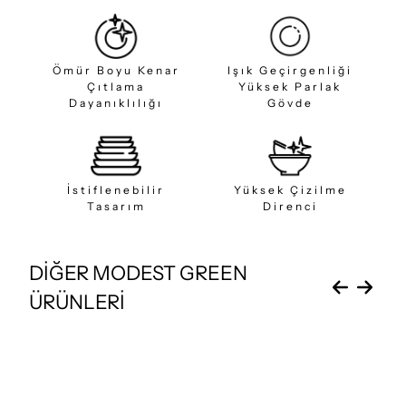
Ömür Boyu Kenar
Işık Geçirgenliği
Çıtlama
Yüksek Parlak
Dayanıklılığı
Gövde
İstiflenebilir
Yüksek Çizilme
Tasarım
Direnci
DİĞER MODEST GREEN
ÜRÜNLERİ