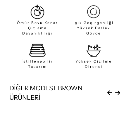
Ömür Boyu Kenar
Işık Geçirgenliği
Çıtlama
Yüksek Parlak
Dayanıklılığı
Gövde
İstiflenebilir
Yüksek Çizilme
Tasarım
Direnci
DİĞER MODEST BROWN
ÜRÜNLERİ