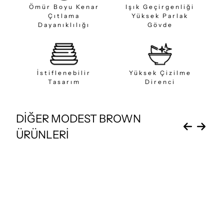
Ömür Boyu Kenar
Işık Geçirgenliği
Çıtlama
Yüksek Parlak
Dayanıklılığı
Gövde
İstiflenebilir
Yüksek Çizilme
Tasarım
Direnci
DİĞER MODEST BROWN
ÜRÜNLERİ