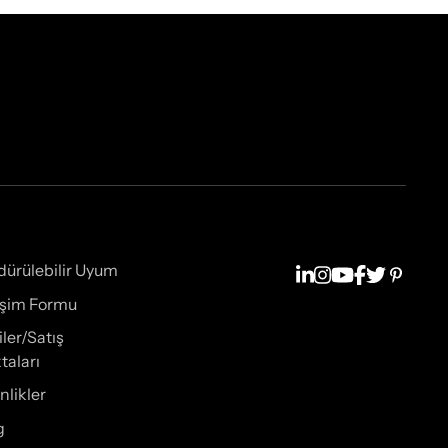
dürülebilir Uyum
tişim Formu
iler/Satış
taları
nlikler
g