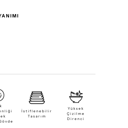
YANIMI
ık
Yüksek
enliği
İstiflenebilir
Çizilme
sek
Tasarım
Direnci
 Gövde