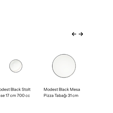
dest Black Stolt
Modest Black Mesa
Modest Bl
se 17 cm 700 cc
Pizza Tabağı 31 cm
Kase 10 cm