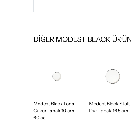
DİĞER MODEST BLACK ÜRÜN
ack Lona
Modest Black Lona
Modest Black Stolt
 19 cm
Çukur Tabak 10 cm
Düz Tabak 16,5 cm
60 cc