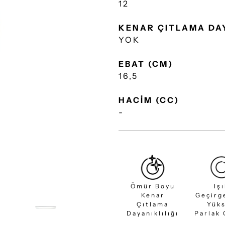
12
KENAR ÇITLAMA DA
YOK
EBAT (CM)
16,5
HACİM (CC)
-
Ömür Boyu
Iş
Kenar
Geçirg
Çıtlama
Yük
Dayanıklılığı
Parlak