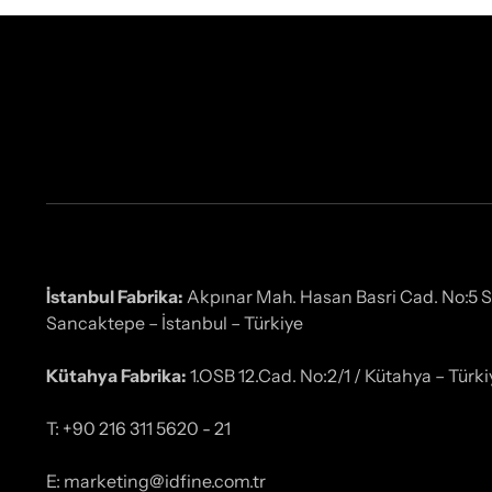
İstanbul Fabrika:
Akpınar Mah. Hasan Basri Cad. No:5 
Sancaktepe – İstanbul – Türkiye
Kütahya Fabrika:
1.OSB 12.Cad. No:2/1 / Kütahya – Türki
T: +90 216 311 5620 - 21
E: marketing@idfine.com.tr