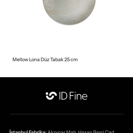
Mellow Lona Düz Tabak 25 cm
İstanbul Fabrika:
Akpınar Mah. Hasan Basri Cad.